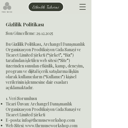
Etkinlik Takvimi
Gizlilik Politikası
Son Güncelleme:
29.12.2025
Bu Gizlilik Politikası, Archangel Danışmanlık
Organizasyon Prodüksiyon Gıda Sanayi ve
Ticaret Limited Şirketi (“Şirket”, “Biz”)
tarafından işletilen web sitesi (“Site”)
üzerinden sunulan etkinlik, kamp, deneyim,
program ve dijital içerik satışlarına ilişkin
olarak kullanıcıların (“Kullanıcı”) kişisel
verilerinin işlenmesine dair esasları
açıklamaktadır.
1. Veri Sorumlusu
Ticari Ünvan: Archangel Danışmanlık
Organizasyon Prodüksiyon Gıda Sanayi ve
Ticaret Limited Şirketi
E-posta:
info@themuseworkshop.com
Web Sitesi:
www.themuseworkshop.com