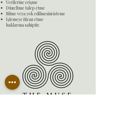
Verilerine erişme
Düzeltme talep etme
Silme veya yok edilmesini isteme
İşlemeye itiraz etme
haklarına sahiptir.
İletişim
Tel:
+90 (542) 197 94 06
Email:
info@themuseworkshop.com
Adres: Mavi su caddesi Kumköy mahallesi