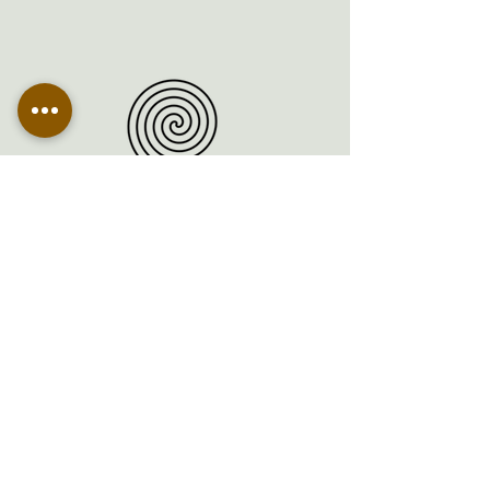
İletişim
Tel:
+90 (542) 197 94 06
Email:
info@themuseworkshop.com
Adres: Mavi su caddesi Kumköy mahallesi
no:78 Sarıyer/ İstanbul
Çerez Politikası