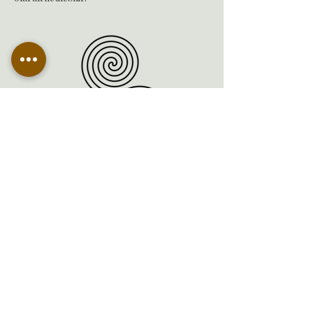
İletişim
Tel:
+90 (542) 197 94 06
Email:
info@themuseworkshop.com
Adres: Mavi su caddesi Kumköy mahallesi
no:78 Sarıyer/ İstanbul
Çerez Politikası
Gizlilik Politikası