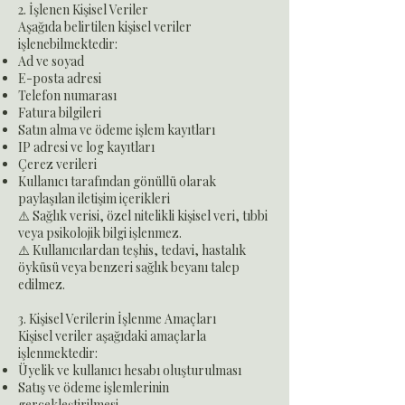
2. İşlenen Kişisel Veriler
Aşağıda belirtilen kişisel veriler
işlenebilmektedir:
Ad ve soyad
E-posta adresi
Telefon numarası
Fatura bilgileri
Satın alma ve ödeme işlem kayıtları
IP adresi ve log kayıtları
Çerez verileri
Kullanıcı tarafından gönüllü olarak
paylaşılan iletişim içerikleri
⚠️ Sağlık verisi, özel nitelikli kişisel veri, tıbbi
veya psikolojik bilgi işlenmez.
⚠️ Kullanıcılardan teşhis, tedavi, hastalık
öyküsü veya benzeri sağlık beyanı talep
edilmez.
3. Kişisel Verilerin İşlenme Amaçları
Kişisel veriler aşağıdaki amaçlarla
işlenmektedir:
Üyelik ve kullanıcı hesabı oluşturulması
Satış ve ödeme işlemlerinin
gerçekleştirilmesi